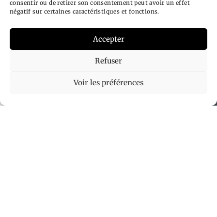
consentir ou de retirer son consentement peut avoir un effet
recommandations
négatif sur certaines caractéristiques et fonctions.
pour chaque soin.
Accepter
Epilation
Refuser
Laser
PRENDRE RENDEZ-VOUS
Voir les préférences
Avant une séance
d’épilation laser :
Évitez
l’exposition
au soleil
ou
aux UV
pendant 2
semaines
avant votre
séance. Si
vous devez
vous exposer,